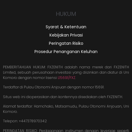
HUKUM
Syarat & Ketentuan
Kebijakan Privasi
Peringatan Risiko
Prosedur Penanganan Keluhan
PEMBERITAHUAN HUKUM: FXZENITH adalah nama merek dari FXZENITH
Limited, sebuah perusahaan investasi yang diizinkan dan diatur di Uni
Komoro dengan nomor lisensi
L15691/FXZ
.
Terdaftar di Pulau Otonomi Anjouan dengan nomor 15691.
Situs web ini dioperasikan dan kontennya disediakan oleh FXZENITH.
Alamat terdaftar: Hamchako, Matsamudu, Pulau Otonomi Anjouan, Uni
Komoro.
Telepon: +447378970342
PERINGATAN RISIKO: Perdagangan instrumen dengan leverage seperti