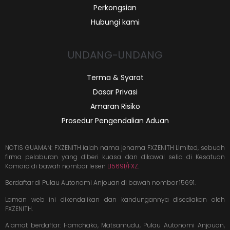
Perkongsian
Hubungi kami
UNDANG-UNDANG
Terma & Syarat
Dasar Privasi
Amaran Risiko
Prosedur Pengendalian Aduan
NOTIS GUAMAN: FXZENITH ialah nama jenama FXZENITH Limited, sebuah
firma pelaburan yang diberi kuasa dan dikawal selia di Kesatuan
Komoro di bawah nombor lesen
L15691/FXZ
.
Berdaftar di Pulau Autonomi Anjouan di bawah nombor 15691.
Laman web ini dikendalikan dan kandungannya disediakan oleh
FXZENITH.
Alamat berdaftar: Hamchako, Matsamudu, Pulau Autonomi Anjouan,