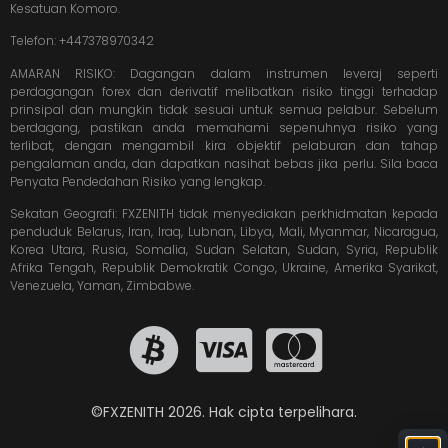
Kesatuan Komoro.
Telefon: +447378970342
AMARAN RISIKO: Dagangan dalam instrumen leveraj seperti
perdagangan forex dan derivatif melibatkan risiko tinggi terhadap
prinsipal dan mungkin tidak sesuai untuk semua pelabur. Sebelum
berdagang, pastikan anda memahami sepenuhnya risiko yang
terlibat, dengan mengambil kira objektif pelaburan dan tahap
pengalaman anda, dan dapatkan nasihat bebas jika perlu. Sila baca
Penyata Pendedahan Risiko yang lengkap.
Sekatan Geografi: FXZENITH tidak menyediakan perkhidmatan kepada
penduduk Belarus, Iran, Iraq, Lubnan, Libya, Mali, Myanmar, Nicaragua,
Korea Utara, Rusia, Somalia, Sudan Selatan, Sudan, Syria, Republik
Afrika Tengah, Republik Demokratik Congo, Ukraine, Amerika Syarikat,
Venezuela, Yaman, Zimbabwe.
©FXZENITH 2026. Hak cipta terpelihara.