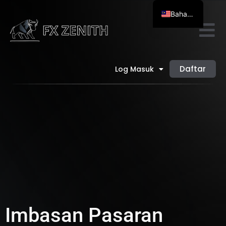
Bahasa Melayu
English
简体中文
العربية
Daftar
Log Masuk
Bahasa Indonesia
Tiếng Việt
ไทย
Imbasan Pasaran