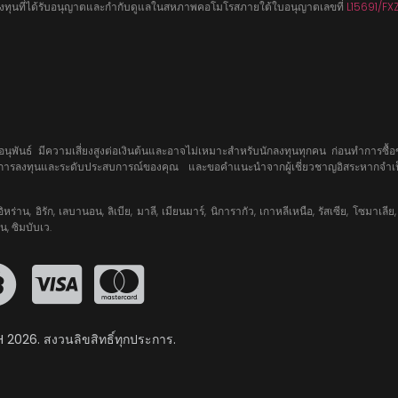
ทลงทุนที่ได้รับอนุญาตและกำกับดูแลในสหภาพคอโมโรสภายใต้ใบอนุญาตเลขที่
L15691/FX
และอนุพันธ์ มีความเสี่ยงสูงต่อเงินต้นและอาจไม่เหมาะสำหรับนักลงทุนทุกคน ก่อนทำการ
ะสงค์การลงทุนและระดับประสบการณ์ของคุณ และขอคำแนะนำจากผู้เชี่ยวชาญอิสระหากจำเ
น, อิรัก, เลบานอน, ลิเบีย, มาลี, เมียนมาร์, นิการากัว, เกาหลีเหนือ, รัสเซีย, โซมาเลีย, 
, ซิมบับเว.
2026. สงวนลิขสิทธิ์ทุกประการ.