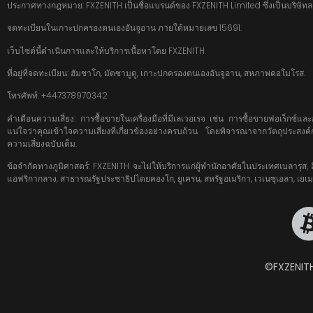
ประกาศทางกฎหมาย: FXZENITH เป็นชื่อแบรนด์ของ FXZENITH Limited ซึ่งเป็นบริษั
จดทะเบียนในเกาะปกครองตนเองอันจูอาน ภายใต้หมายเลข 15691.
เว็บไซต์นี้ดำเนินการและให้บริการเนื้อหาโดย FXZENITH.
ที่อยู่ที่จดทะเบียน: ฮัมชาโก, มัตซามูดู, เกาะปกครองตนเองอันจูอาน, สหภาพคอโมโรส.
โทรศัพท์: +447378970342
คำเตือนความเสี่ยง: การซื้อขายในเครื่องมือที่มีเลเวอเรจ เช่น การซื้อขายฟอเร็กซ์
แน่ใจว่าคุณเข้าใจความเสี่ยงที่เกี่ยวข้องอย่างครบถ้วน โดยพิจารณาจากวัตถุปร
ความเสี่ยงฉบับเต็ม.
ข้อจำกัดทางภูมิศาสตร์: FXZENITH จะไม่ให้บริการแก่ผู้พำนักอาศัยในประเทศเบลารุส, อิหร่า
แอฟริกากลาง, สาธารณรัฐประชาธิปไตยคองโก, ยูเครน, สหรัฐอเมริกา, เวเนซุเอลา, เยเมน
©FXZENITH 